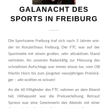
GALA­NACHT DES
SPORTS IN FREIBURG
Die Sport­sze­ne Frei­burg traf sich nach 3 Jah­ren wie­
der im Kon­zert­haus Frei­burg. Der FTC war auf der
Sport­mei­le mit einem gro­ßen, sehr attrak­ti­ven Stand
ver­tre­ten. An unse­rem Radar­kä­fig zur Mes­sung des
schnells­ten Auf­schlags war immer etwas los, vom OB
Mar­tin Horn bis zum jüngs­ten neun­jäh­ri­gen Preis­trä­
ger – alle woll­ten es wissen!
An die 60 Mit­glie­der des FTC nah­men an dem Abend
teil. Höhe­punkt war die Preis­ver­lei­hung. Rot­raut
Spriess war eine Gewin­ne­rin des Abends mit einer