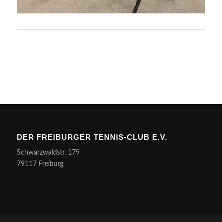
DER FREI­BUR­GER TEN­NIS-CLUB E.V.
Schwarz­wald­str. 179
79117 Freiburg