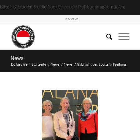
Bitte akzeptieren Sie die Cookies um die Platzbuchung zu nutzen.
Kon­takt
News
Du bist hier:
Startseite
/
News
/
News
/
Gala­nacht des Sports in Freiburg