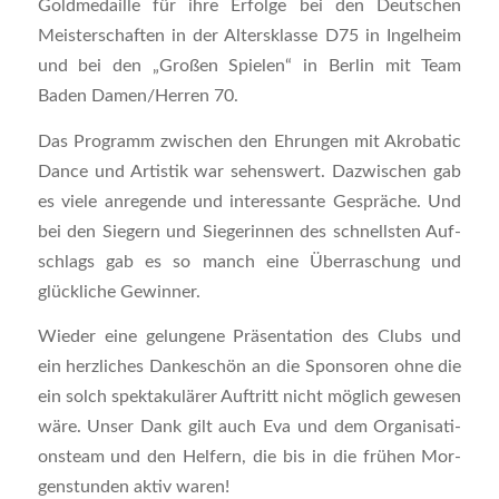
Gold­me­dail­le für ihre Erfol­ge bei den Deut­schen
Meis­ter­schaf­ten in der Alters­klas­se D75 in Ingel­heim
und bei den „Gro­ßen Spie­len“ in Ber­lin mit Team
Baden Damen/Herren 70.
Das Pro­gramm zwi­schen den Ehrun­gen mit Akro­ba­tic
Dance und Artis­tik war sehens­wert. Dazwi­schen gab
es vie­le anre­gen­de und inter­es­san­te Gesprä­che. Und
bei den Sie­gern und Sie­ge­rin­nen des schnells­ten Auf­
schlags gab es so manch eine Über­ra­schung und
glück­li­che Gewinner.
Wie­der eine gelun­ge­ne Prä­sen­ta­ti­on des Clubs und
ein herz­li­ches Dan­ke­schön an die Spon­so­ren ohne die
ein solch spek­ta­ku­lä­rer Auf­tritt nicht mög­lich gewe­sen
wäre. Unser Dank gilt auch Eva und dem Orga­ni­sa­ti­
ons­team und den Hel­fern, die bis in die frü­hen Mor­
gen­stun­den aktiv waren!