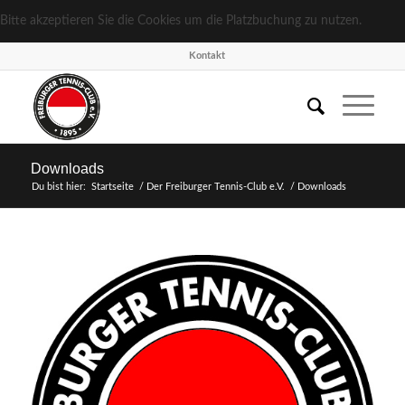
Bitte akzeptieren Sie die Cookies um die Platzbuchung zu nutzen.
Kon­takt
Down­loads
Du bist hier:
Startseite
/
Der Frei­bur­ger Ten­nis-Club e.V.
/
Down­loads