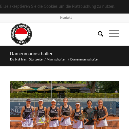
Bitte akzeptieren Sie die Cookies um die Platzbuchung zu nutzen.
Kon­takt
Damen­mann­schaf­ten
Du bist hier:
Startseite
/
Mann­schaf­ten
/
Damen­mann­schaf­ten