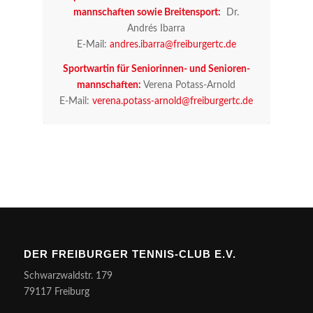
mann­schaf­ten sowie Brei­ten­sport:
Dr.
Andrés Ibarra
E‑Mail:
andres.​ibarra@​freiburgertc.​de
Sport­war­tin für Senio­rin­nen- und Senio­ren­
mann­schaf­ten:
Vere­na Potass-Arnold
E‑Mail:
verena.​potass-​arnold@​freiburgertc.​de
DER FREI­BUR­GER TEN­NIS-CLUB E.V.
Schwarz­wald­str. 179
79117 Freiburg