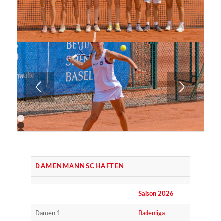
Wei­ter
1
2
3
4
5
6
7
DAMEN­MANN­SCHAF­TEN
8
9
Sai­son 2026
Damen 1
Baden­li­ga