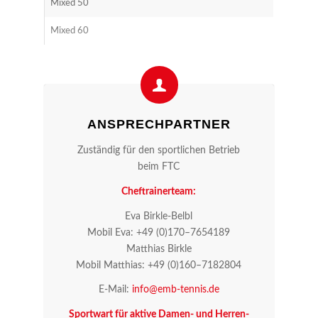
Mixed 50
Mixed 60
ANSPRECH­PART­NER
Zustän­dig für den sport­li­chen Betrieb
beim FTC
Chef­trai­ner­team:
Eva Birk­le-Belbl
Mobil Eva: +49 (0)170–7654189
Mat­thi­as Birkle
Mobil Mat­thi­as: +49 (0)160–7182804
E‑Mail:
info@​emb-​tennis.​de
Sport­wart für akti­ve Damen- und Her­ren­