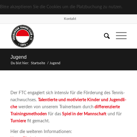
Bitte akzeptieren Sie die Cookies um die Platzbuchung zu nutzen.
Kon­takt
Jugend
Du bist hier:
Startseite
/
Jugend
Der FTC enga­giert sich inten­siv für die För­de­rung des Ten­nis­
nach­wuch­ses.
Talen­tier­te und moti­vier­te Kin­der und Jugend­li­
che
wer­den von unse­rem Trai­ner­team durch
dif­fe­ren­zier­te
Trai­nings­me­tho­den
für das
Spiel in der Mann­schaft
und für
Tur­nie­re
fit gemacht.
Hier die wei­te­ren Informationen: