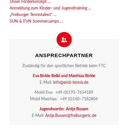
Unser För­der­kon­zept …
Anmel­dung zum Kin­der- und Jugendtraining …
„Frei­bur­ger Tennistalent“ …
SUN & FUN Sommercamps …
ANSPRECH­PART­NER
Zustän­dig für den sport­li­chen Betrieb beim FTC
Eva Birk­le-Belbl und Mat­thi­as Birkle
E‑Mail:
info@​emb-​tennis.​de
Mobil Eva: +49 (0)170–7654189
Mobil Mat­thi­as: +49 (0)160–7182804
Jugend­war­tin:
Ant­je Busam
E‑Mail:
Antje.​Busam@​freiburgertc.​de