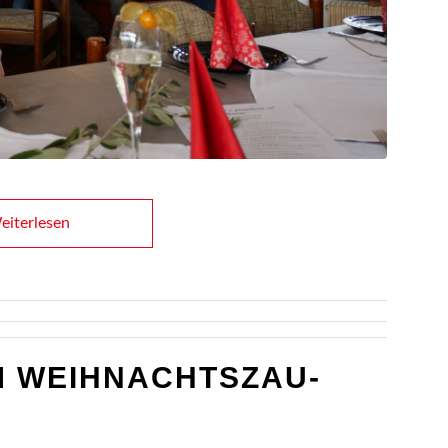
i­ter­le­sen
M WEIH­NACHTS­ZAU­