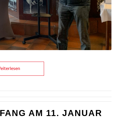
i­ter­le­sen
­­FANG AM 11. JANU­AR