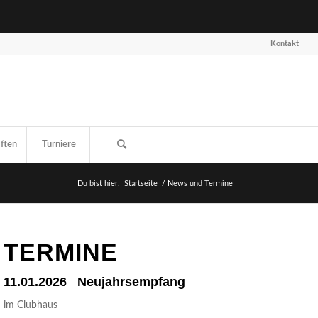
Kon­takt
f­ten
Tur­nie­re
Du bist hier:
Startseite
/
News und Termine
TER­MI­NE
11.01.2026 Neu­jahrs­emp­fang
im Club­haus