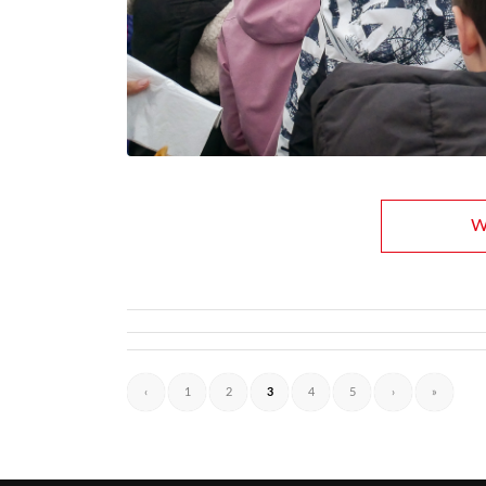
We
‹
1
2
3
4
5
›
»