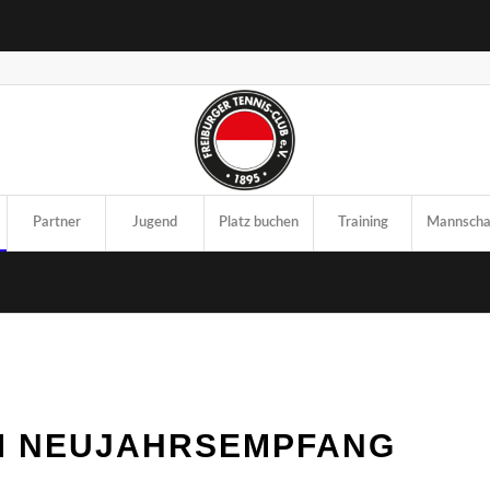
Part­ner
Jugend
Platz buchen
Trai­ning
Mann­scha
M NEU­JAHRS­EMP­FANG