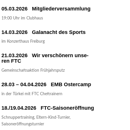
05.03.2026 Mit­glie­der­ver­samm­lung
19:00 Uhr im Clubhaus
14.03.2026 Gala­nacht des Sports
im Kon­zert­haus Freiburg
21.03.2026 Wir ver­schö­nern unse­
ren FTC
Gemein­schafts­ak­ti­on Frühjahrsputz
28.03 – 04.04.2026 EMB Ostercamp
in der Tür­kei mit FTC Cheftrainern
18./19.04.2026 FTC-Sai­son­er­öff­nung
Schnup­per­trai­ning, Eltern-Kind-Tur­nier,
Saisoneröffnungsturnier