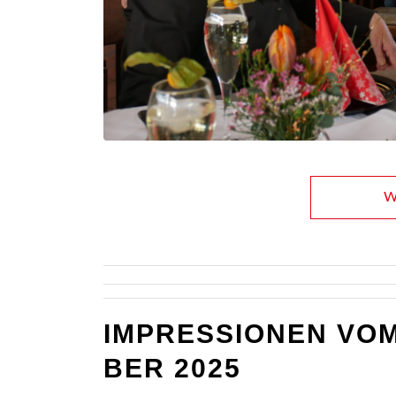
We
IMPRES­SIO­NEN VO
BER 2025