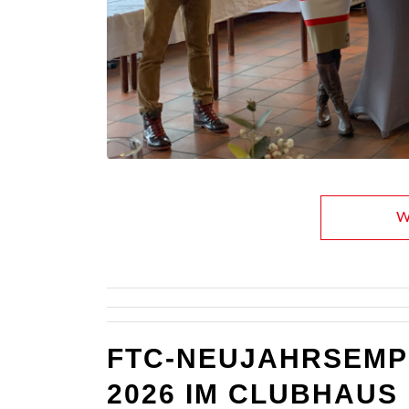
We
FTC-NEU­­JAHRS­­EMP
2026 IM CLUBHAUS