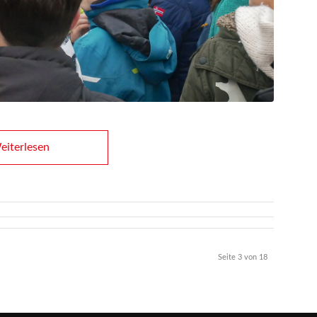
i­ter­le­sen
Sei­te 3 von 18